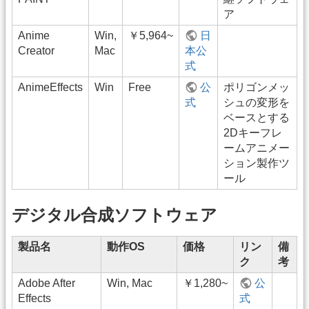
ア
Anime
Win,
￥5,964~
日
Creator
Mac
本公
式
AnimeEffects
Win
Free
公
ポリゴンメッ
式
シュの変形を
ベースとする
2Dキーフレ
ームアニメー
ション製作ツ
ール
デジタル合成ソフトウェア
製品名
動作OS
価格
リン
備
ク
考
Adobe After
Win, Mac
￥1,280~
公
Effects
式