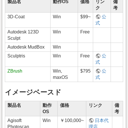
製品名
動作OS
価格
リン
備
ク
考
3D-Coat
Win
$99~
公
式
Autodesk 123D
Win
Free
Sculpt
Autodesk MudBox
Win
Sculptris
Win
Free
公
式
ZBrush
Win,
$795
公
maxOS
式
イメージベースド
製品名
動作
価格
リンク
備
OS
考
Agisoft
Win
￥100,000~
日本代
Photoscan
理店