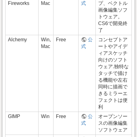
Fireworks
Mac
式
プ、ベクトル
画像編集ソフ
トウェア。
CS6で開発終
了
Alchemy
Win,
Free
公
コンセプトア
Mac
式
ートやアイデ
ィアスケッチ
向けのソフト
ウェア.独特な
タッチで描け
る機能や左右
同時に描画で
きるミラーエ
フェクトは便
利
GIMP
Win
Free
公
オープンソー
式
スの画像編集
ソフトウェア