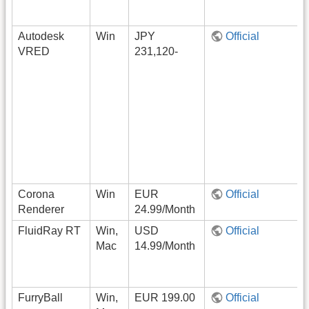
Autodesk
Win
JPY
Official
VRED
231,120-
Corona
Win
EUR
Official
Renderer
24.99/Month
FluidRay RT
Win,
USD
Official
Mac
14.99/Month
FurryBall
Win,
EUR 199.00
Official