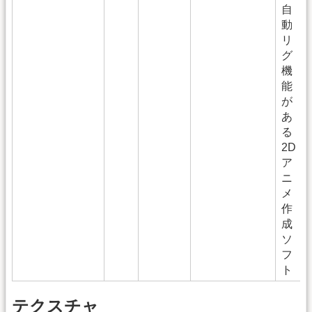
自
動
リ
グ
機
能
が
あ
る
2D
ア
ニ
メ
作
成
ソ
フ
ト
テクスチャ