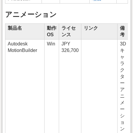
アニメーション
製品名
動作
ライセ
リンク
備
OS
ンス
考
Autodesk
Win
JPY
3D
MotionBuilder
326,700
キ
ャ
ラ
ク
タ
ー
ア
ニ
メ
ー
シ
ョ
ン