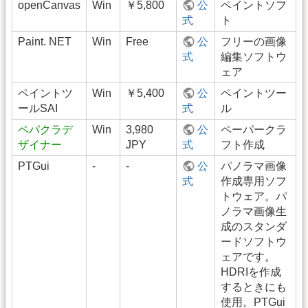
openCanvas
Win
￥5,800
公
ペイントソフ
式
ト
Paint. NET
Win
Free
公
フリーの画像
式
編集ソフトウ
ェア
ペイントツ
Win
￥5,400
公
ペイントツー
ールSAI
式
ル
ペパクラデ
Win
3,980
公
ペーパークラ
ザイナー
JPY
式
フト作成
PTGui
-
-
公
パノラマ画像
式
作成専用ソフ
トウェア。パ
ノラマ画像生
成のスタンダ
ードソフトウ
ェアです。
HDRIを作成
するときにも
使用。PTGui