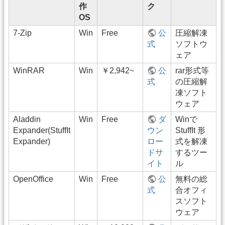
作
ク
OS
7-Zip
Win
Free
公
圧縮解凍
式
ソフトウ
ェア
WinRAR
Win
￥2,942~
公
rar形式等
式
の圧縮解
凍ソフト
ウェア
Aladdin
Win
Free
ダ
Winで
Expander(StuffIt
ウン
StuffIt 形
Expander)
ロー
式を解凍
ドサ
するツー
イト
ル
OpenOffice
Win
Free
公
無料の総
式
合オフィ
スソフト
ウェア