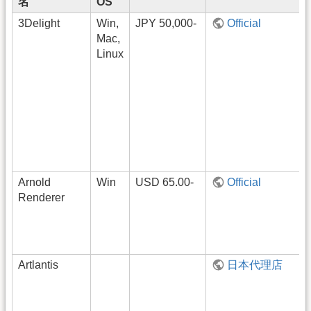
名
OS
3Delight
Win,
JPY 50,000-
Official
Mac,
Linux
Arnold
Win
USD 65.00-
Official
Renderer
Artlantis
日本代理店