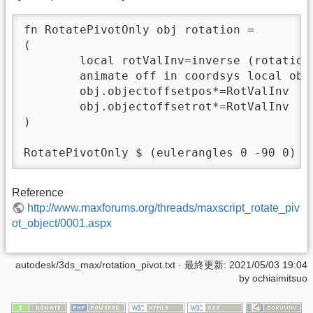
fn RotatePivotOnly obj rotation =

(

	local rotValInv=inverse (rotation as quat)

	animate off in coordsys local obj.rotation*=RotValInv

	obj.objectoffsetpos*=RotValInv

	obj.objectoffsetrot*=RotValInv

)

RotatePivotOnly $ (eulerangles 0 -90 0)
Reference
http://www.maxforums.org/threads/maxscript_rotate_piv
ot_object/0001.aspx
autodesk/3ds_max/rotation_pivot.txt
· 最終更新:
2021/05/03 19:04
by
ochiaimitsuo